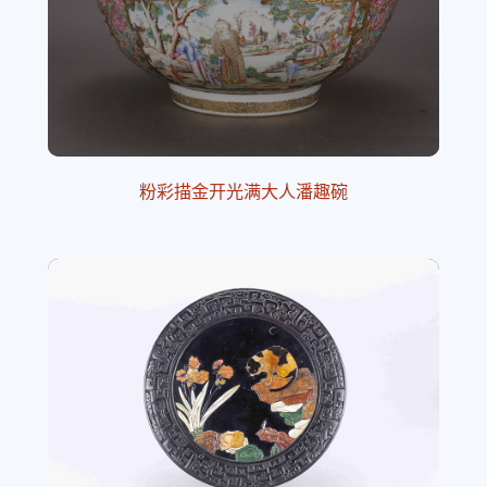
粉彩描金开光满大人潘趣碗