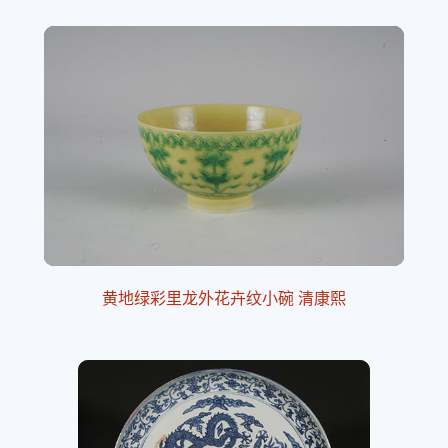
黄地绿彩里龙外花卉纹小碗 清康熙