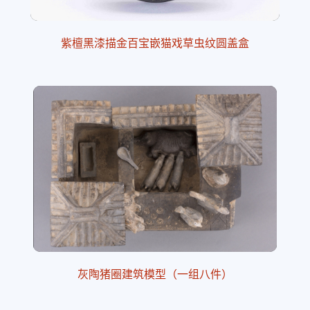
紫檀黑漆描金百宝嵌猫戏草虫纹圆盖盒
灰陶猪圈建筑模型（一组八件）