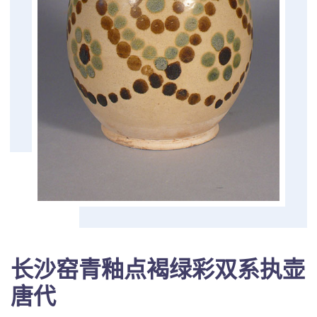
长沙窑青釉点褐绿彩双系执壶
唐代