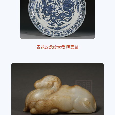
青花双龙纹大盘 明嘉靖