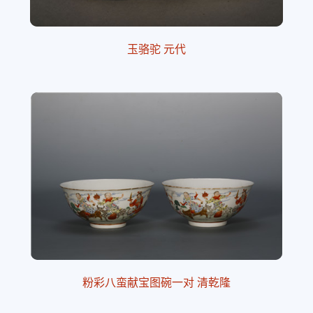
玉骆驼 元代
粉彩八蛮献宝图碗一对 清乾隆