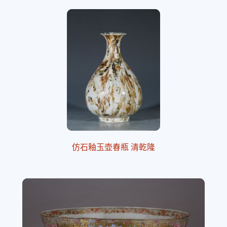
仿石釉玉壶春瓶 清乾隆