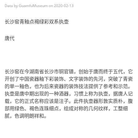
Data by GuamfuMuseum on 2020-02-13
长沙窑青釉点褐绿彩双系执壶
唐代
长沙窑在今湖南省长沙市铜官镇，创始于唐而终于五代，它
开创了中国瓷器釉下彩装饰、文字装饰的先河，突破了青瓷
的单一釉色，也为后来瓷器的装饰技法提供了参考和示范。
执壶是唐中期出现的一种酒器，习惯上称为执壶，据唐人记
载，它的正式名称应该是注子。此件执壶器形敦实质朴，腹
部用绿色、褐色连珠细点，绘成对称的几何纹样，工整细
腻，色调明朗祥和。