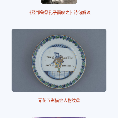
《经邹鲁祭孔子而叹之》诗句解读
青花五彩描金人物纹盘