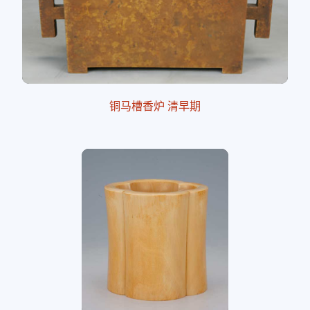
铜马槽香炉 清早期