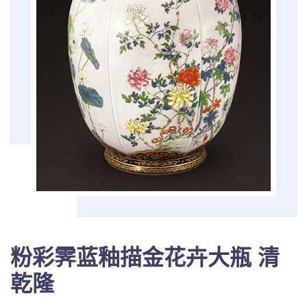
粉彩霁蓝釉描金花卉大瓶 清
乾隆