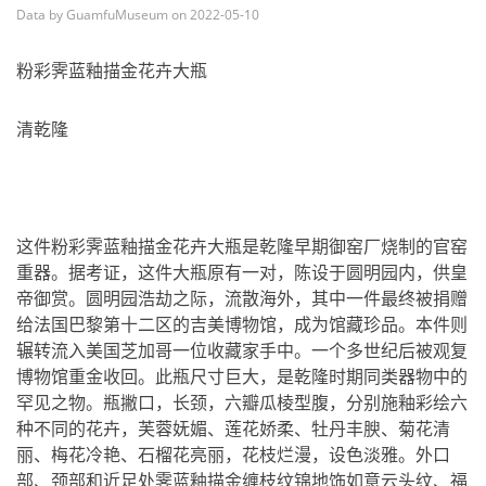
Data by GuamfuMuseum on 2022-05-10
粉彩霁蓝釉描金花卉大瓶
清乾隆
这件粉彩霁蓝釉描金花卉大瓶是乾隆早期御窑厂烧制的官窑
重器。据考证，这件大瓶原有一对，陈设于圆明园内，供皇
帝御赏。圆明园浩劫之际，流散海外，其中一件最终被捐赠
给法国巴黎第十二区的吉美博物馆，成为馆藏珍品。本件则
辗转流入美国芝加哥一位收藏家手中。一个多世纪后被观复
博物馆重金收回。此瓶尺寸巨大，是乾隆时期同类器物中的
罕见之物。瓶撇口，长颈，六瓣瓜棱型腹，分别施釉彩绘六
种不同的花卉，芙蓉妩媚、莲花娇柔、牡丹丰腴、菊花清
丽、梅花冷艳、石榴花亮丽，花枝烂漫，设色淡雅。外口
部、颈部和近足处霁蓝釉描金缠枝纹锦地饰如意云头纹、福