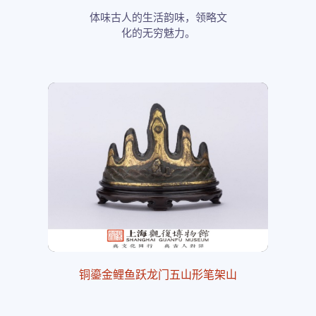
体味古人的生活韵味，领略文
化的无穷魅力。
铜鎏金鲤鱼跃龙门五山形笔架山