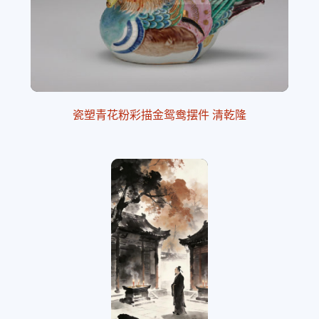
瓷塑青花粉彩描金鸳鸯摆件 清乾隆