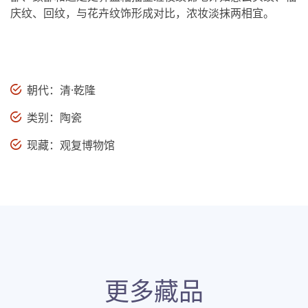
庆纹、回纹，与花卉纹饰形成对比，浓妆淡抹两相宜。
朝代：清·乾隆
类别：陶瓷
现藏：观复博物馆
更多藏品