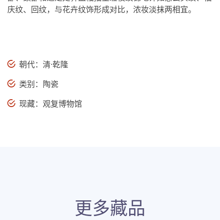
庆纹、回纹，与花卉纹饰形成对比，浓妆淡抹两相宜。
朝代：清·乾隆
类别：陶瓷
现藏：观复博物馆
更多藏品