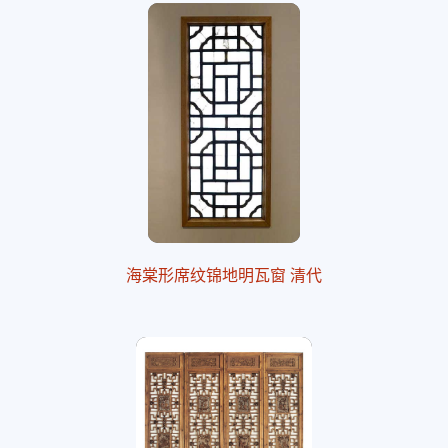
海棠形席纹锦地明瓦窗 清代