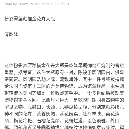
Data by GuamfuMuseum on 2022-05-10
粉彩霁蓝釉描金花卉大瓶
清乾隆
这件粉彩霁蓝釉描金花卉大瓶是乾隆早期御窑厂烧制的官窑
重器。据考证，这件大瓶原有一对，陈设于圆明园内，供皇
帝御赏。圆明园浩劫之际，流散海外，其中一件最终被捐赠
给法国巴黎第十二区的吉美博物馆，成为馆藏珍品。本件则
辗转流入美国芝加哥一位收藏家手中。一个多世纪后被观复
博物馆重金收回。此瓶尺寸巨大，是乾隆时期同类器物中的
罕见之物。瓶撇口，长颈，六瓣瓜棱型腹，分别施釉彩绘六
种不同的花卉，芙蓉妩媚、莲花娇柔、牡丹丰腴、菊花清
丽、梅花冷艳、石榴花亮丽，花枝烂漫，设色淡雅。外口
部、颈部和近足处霁蓝釉描金缠枝纹锦地饰如意云头纹、福