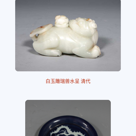
白玉雕瑞兽水呈 清代