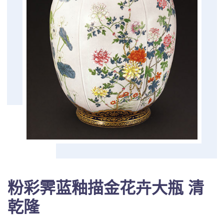
粉彩霁蓝釉描金花卉大瓶 清
乾隆