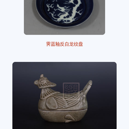
霁蓝釉反白龙纹盘