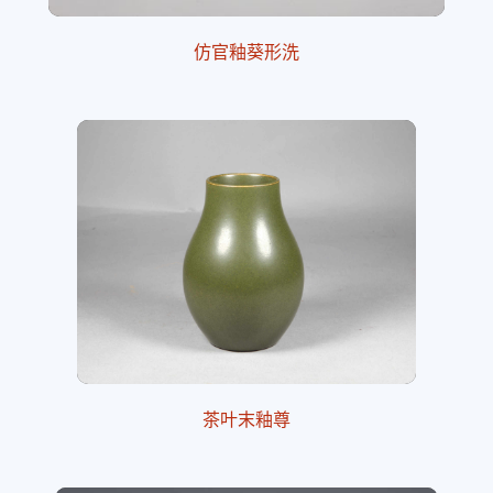
仿官釉葵形洗
茶叶末釉尊