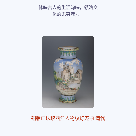
体味古人的生活韵味，领略文
化的无穷魅力。
铜胎画珐琅西洋人物纹灯笼瓶 清代