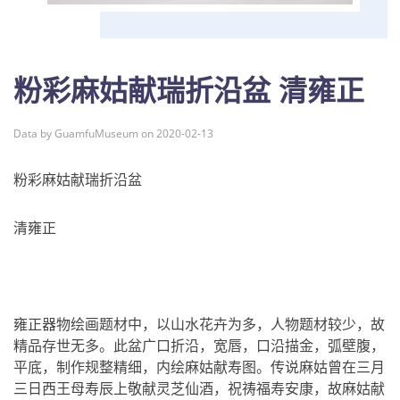
粉彩麻姑献瑞折沿盆 清雍正
Data by GuamfuMuseum on 2020-02-13
粉彩麻姑献瑞折沿盆
清雍正
雍正器物绘画题材中，以山水花卉为多，人物题材较少，故
精品存世无多。此盆广口折沿，宽唇，口沿描金，弧壁腹，
平底，制作规整精细，内绘麻姑献寿图。传说麻姑曾在三月
三日西王母寿辰上敬献灵芝仙酒，祝祷福寿安康，故麻姑献