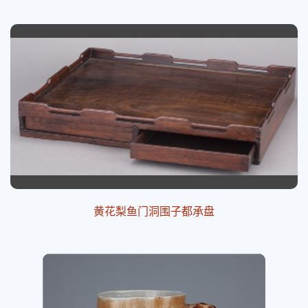
黄花梨鱼门洞围子都承盘