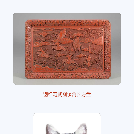
剔红习武图倭角长方盘