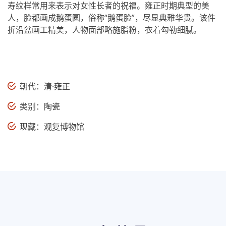
寿纹样常用来表示对女性长者的祝福。雍正时期典型的美
人，脸都画成鹅蛋圆，俗称“鹅蛋脸”，尽显典雅华贵。该件
折沿盆画工精美，人物面部略施脂粉，衣着勾勒细腻。
朝代：清·雍正
类别：陶瓷
现藏：观复博物馆