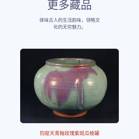
更多藏品
体味古人的生活韵味，领略文
化的无穷魅力。
钧窑天青釉玫瑰紫斑瓜棱罐