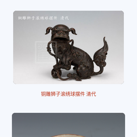
铜雕狮子滚绣球摆件 清代