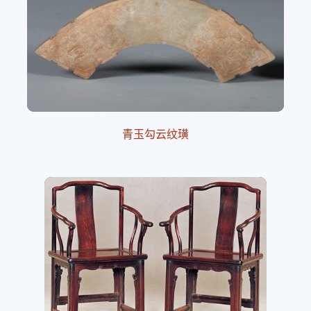
青玉勾云纹璜