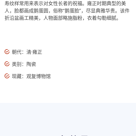
寿纹样常用来表示对女性长者的祝福。雍正时期典型的美
人，脸都画成鹅蛋圆，俗称“鹅蛋脸”，尽显典雅华贵。该件
折沿盆画工精美，人物面部略施脂粉，衣着勾勒细腻。
朝代：清·雍正
类别：陶瓷
现藏：观复博物馆