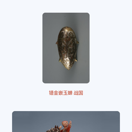
错金嵌玉蝉 战国