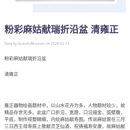
粉彩麻姑献瑞折沿盆 清雍正
Data by GuamfuMuseum on 2020-02-13
粉彩麻姑献瑞折沿盆
清雍正
雍正器物绘画题材中，以山水花卉为多，人物题材较少，故
精品存世无多。此盆广口折沿，宽唇，口沿描金，弧壁腹，
平底，制作规整精细，内绘麻姑献寿图。传说麻姑曾在三月
三日西王母寿辰上敬献灵芝仙酒，祝祷福寿安康，故麻姑献