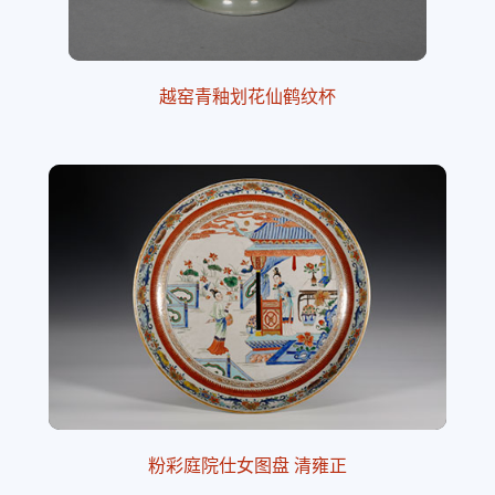
越窑青釉划花仙鹤纹杯
粉彩庭院仕女图盘 清雍正