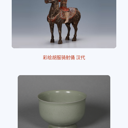
彩绘胡服骑射俑 汉代