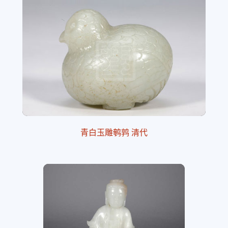
青白玉雕鹌鹑 清代