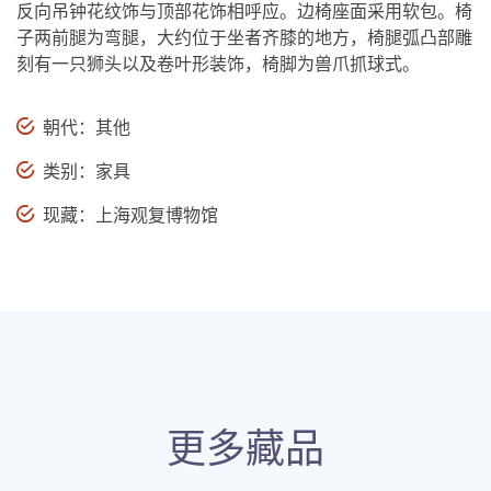
反向吊钟花纹饰与顶部花饰相呼应。边椅座面采用软包。椅
子两前腿为弯腿，大约位于坐者齐膝的地方，椅腿弧凸部雕
刻有一只狮头以及卷叶形装饰，椅脚为兽爪抓球式。
朝代：其他
类别：家具
现藏：上海观复博物馆
更多藏品