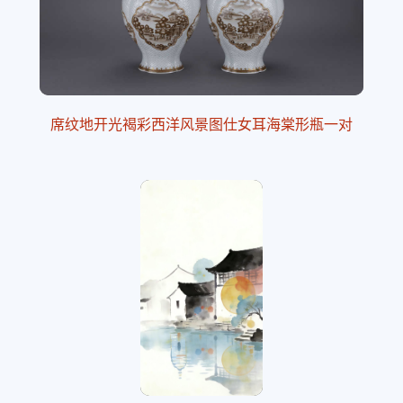
席纹地开光褐彩西洋风景图仕女耳海棠形瓶一对