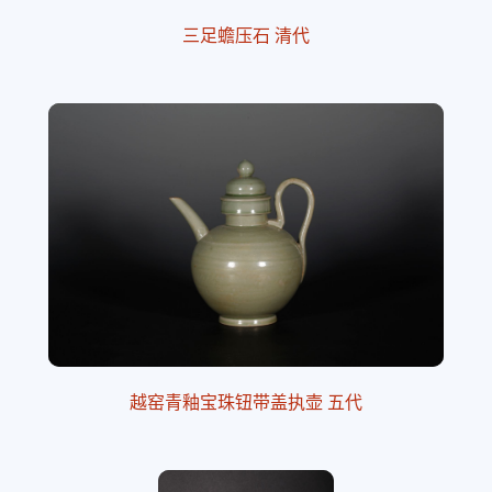
三足蟾压石 清代
越窑青釉宝珠钮带盖执壶 五代