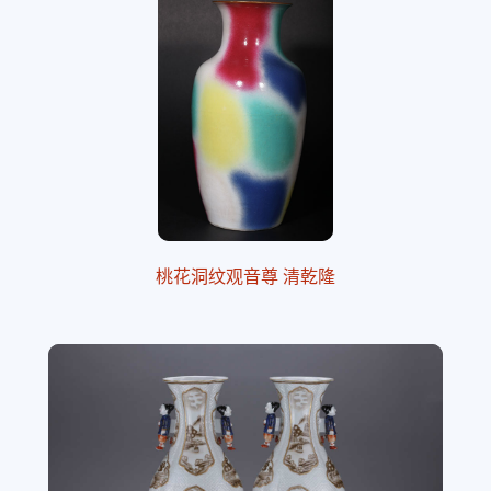
桃花洞纹观音尊 清乾隆