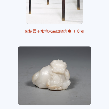
紫檀霸王枨瘿木面圆腿方桌 明晚期