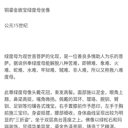
铜鎏金嵌宝绿度母坐像
公元15世纪
绿度母为观世音菩萨的化现，是一位善良多情助人为乐的菩
萨。据说供奉绿度母能解脱八种苦难，即狮难、象难、火
难、蛇难、水难、牢狱难、贼难、非人难，所以又称救八难
度母。
此尊绿度母像头戴花冠，束发高髻。面部施以泥金，眼角上
翘，鼻梁高挺，嘴角微扬。佩戴的耳环、璎珞、腕钏、臂
钏、足钏等均镶各式瑰宝。右手置膝前作予愿印，左手于胸
前施三宝印。身姿挺拔，腰部细收，身体曲线呈现出较为明
显的“三折姿”，坐于双层高台莲座之上。佛像以绿松石和玛
瑙装饰，显得华美异常，鎏金色泽亮丽，铸造工艺精湛。