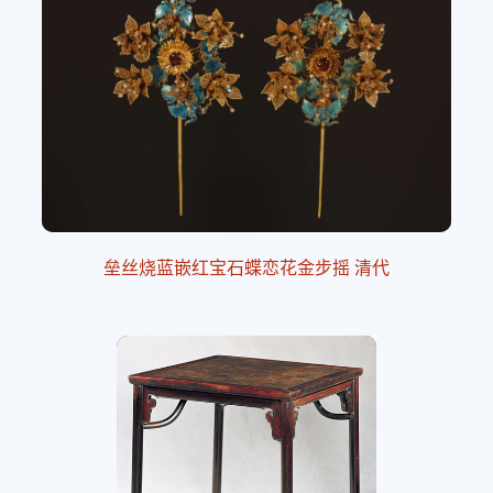
垒丝烧蓝嵌红宝石蝶恋花金步摇 清代