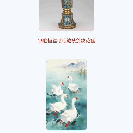
铜胎掐丝珐琅缠枝莲纹花觚