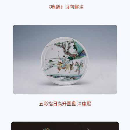
《咏鹅》诗句解读
五彩指日高升图盘 清康熙