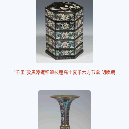
“千里”款黑漆螺钿缠枝莲高士宴乐六方节盒 明晚期