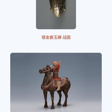
错金嵌玉蝉 战国