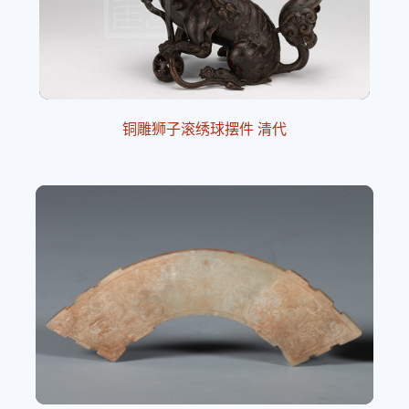
铜雕狮子滚绣球摆件 清代