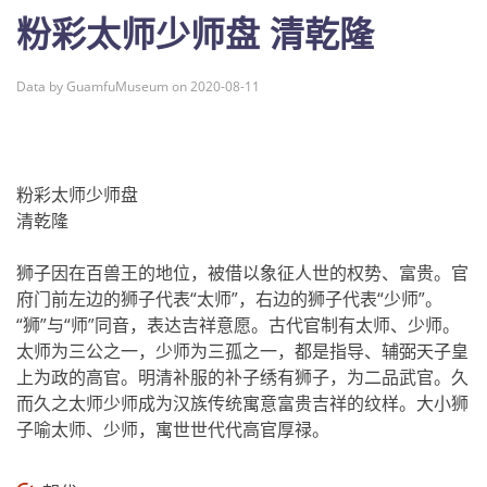
粉彩太师少师盘 清乾隆
Data by GuamfuMuseum on 2020-08-11
粉彩太师少师盘
清乾隆
狮子因在百兽王的地位，被借以象征人世的权势、富贵。官
府门前左边的狮子代表“太师”，右边的狮子代表“少师”。
“狮”与“师”同音，表达吉祥意愿。古代官制有太师、少师。
太师为三公之一，少师为三孤之一，都是指导、辅弼天子皇
上为政的高官。明清补服的补子绣有狮子，为二品武官。久
而久之太师少师成为汉族传统寓意富贵吉祥的纹样。大小狮
子喻太师、少师，寓世世代代高官厚禄。