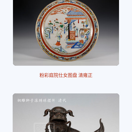
粉彩庭院仕女图盘 清雍正