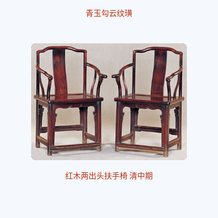
青玉勾云纹璜
红木两出头扶手椅 清中期