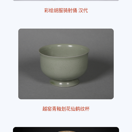
彩绘胡服骑射俑 汉代
越窑青釉划花仙鹤纹杯