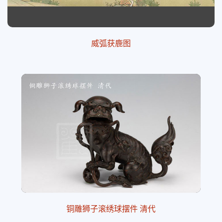
威弧获鹿图
铜雕狮子滚绣球摆件 清代