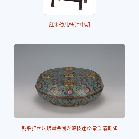
红木幼儿椅 清中期
铜胎掐丝珐琅鎏金团龙缠枝莲纹捧盒 清乾隆