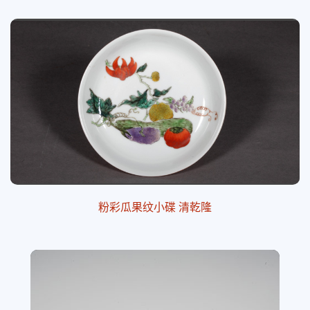
粉彩瓜果纹小碟 清乾隆