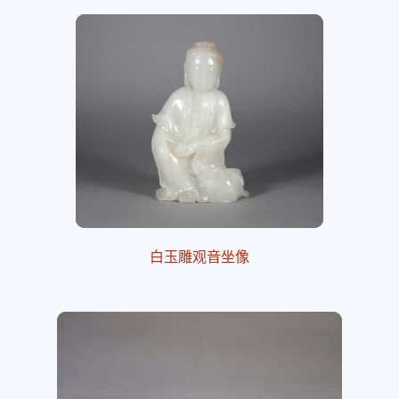
白玉雕观音坐像