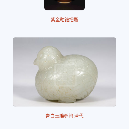
紫金釉锥把瓶
青白玉雕鹌鹑 清代