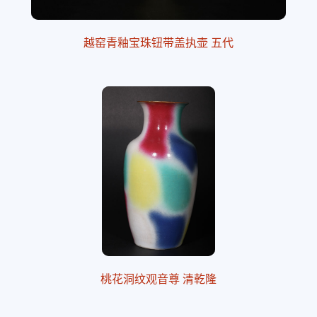
越窑青釉宝珠钮带盖执壶 五代
桃花洞纹观音尊 清乾隆