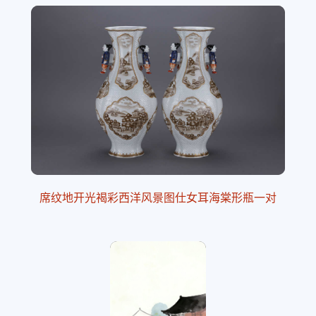
席纹地开光褐彩西洋风景图仕女耳海棠形瓶一对