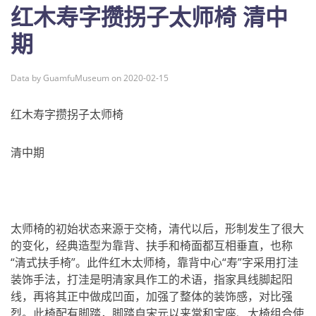
红木寿字攒拐子太师椅 清中
期
Data by GuamfuMuseum on 2020-02-15
红木寿字攒拐子太师椅
清中期
太师椅的初始状态来源于交椅，清代以后，形制发生了很大
的变化，经典造型为靠背、扶手和椅面都互相垂直，也称
“清式扶手椅”。此件红木太师椅，靠背中心“寿”字采用打洼
装饰手法，打洼是明清家具作工的术语，指家具线脚起阳
线，再将其正中做成凹面，加强了整体的装饰感，对比强
烈。此椅配有脚踏，脚踏自宋元以来常和宝座、大椅组合使