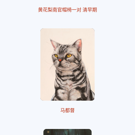
黄花梨南官帽椅一对 清早期
马都督