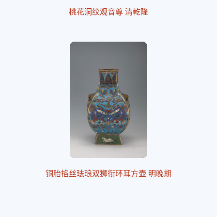
桃花洞纹观音尊 清乾隆
铜胎掐丝珐琅双狮衔环耳方壶 明晚期