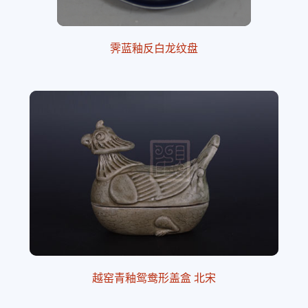
霁蓝釉反白龙纹盘
越窑青釉鸳鸯形盖盒 北宋