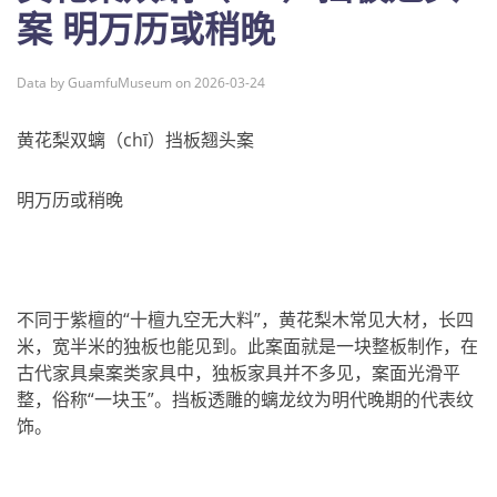
案 明万历或稍晚
Data by GuamfuMuseum on 2026-03-24
黄花梨双螭（chī）挡板翘头案
明万历或稍晚
不同于紫檀的“十檀九空无大料”，黄花梨木常见大材，长四
米，宽半米的独板也能见到。此案面就是一块整板制作，在
古代家具桌案类家具中，独板家具并不多见，案面光滑平
整，俗称“一块玉”。挡板透雕的螭龙纹为明代晚期的代表纹
饰。