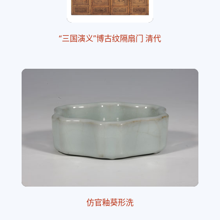
“三国演义”博古纹隔扇门 清代
仿官釉葵形洗