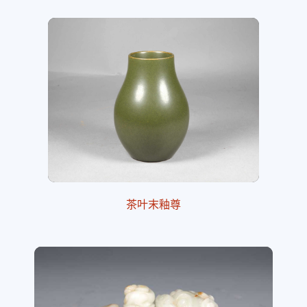
茶叶末釉尊