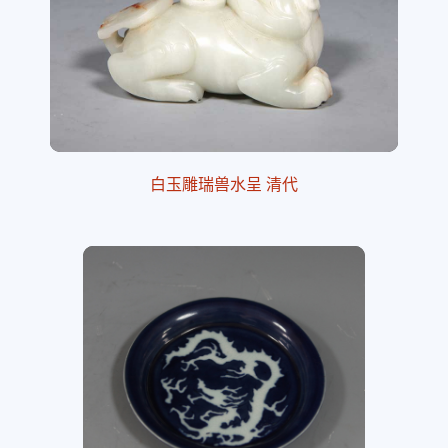
白玉雕瑞兽水呈 清代