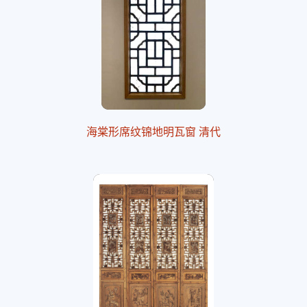
海棠形席纹锦地明瓦窗 清代