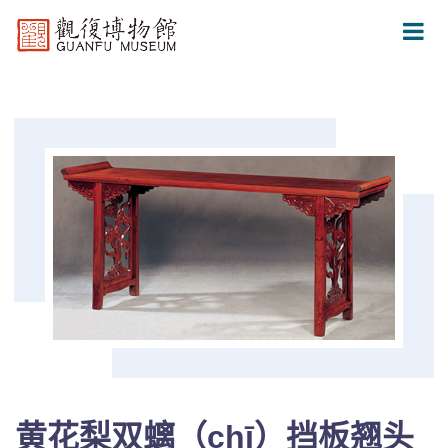
黄花梨双螭（chī）挡板翘头