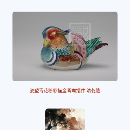
瓷塑青花粉彩描金鸳鸯摆件 清乾隆