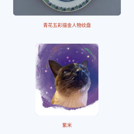
青花五彩描金人物纹盘
紫米