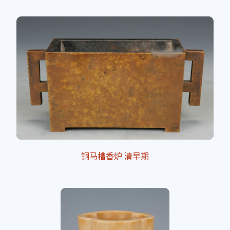
铜马槽香炉 清早期