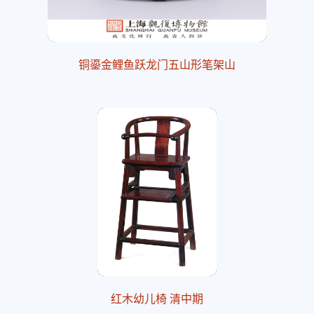
铜鎏金鲤鱼跃龙门五山形笔架山
红木幼儿椅 清中期