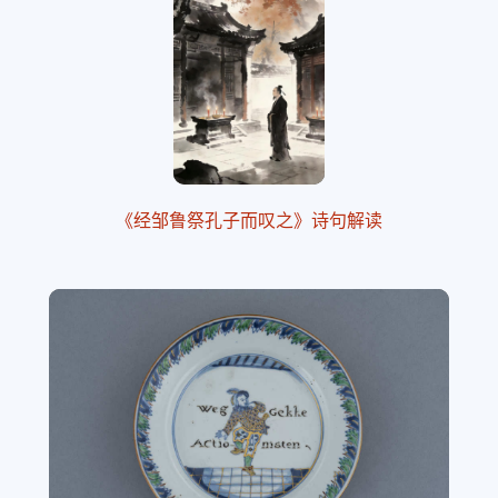
《经邹鲁祭孔子而叹之》诗句解读