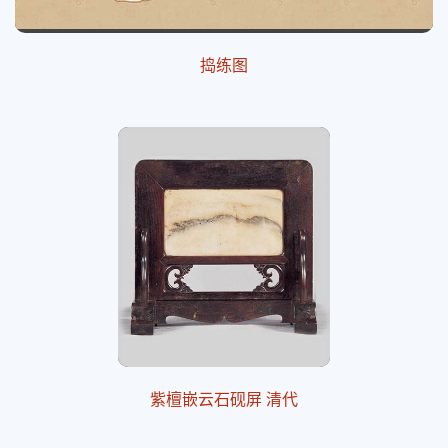
捣练图
紫檀嵌云石砚屏 清代