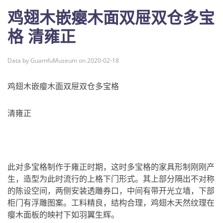
鸡翅木嵌瘿木面双屉双仓多宝
格 清雍正
Data by GuamfuMuseum on 2020-02-18
鸡翅木嵌瘿木面双屉双仓多宝格
清雍正
此对多宝格制作于雍正时期，这时多宝格的家具形制刚刚产
生，造型为此时流行的上格下门形式。其上部分隔出不对称
的陈设空间，两侧安装透雕券口，中间有带开光立墙，下部
柜门有浮雕图案。工料精良，结构合理，鸡翅木天然纹理在
瘿木面板的映衬下如羽翼生辉。