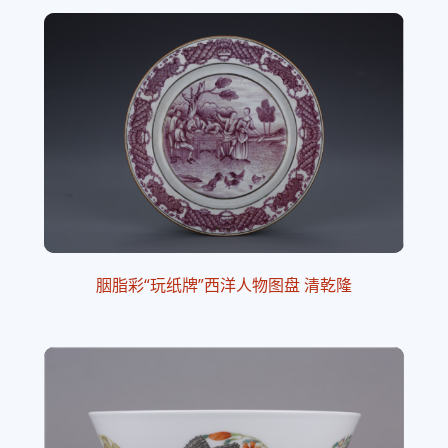
胭脂彩“玩纸牌”西洋人物图盘 清乾隆