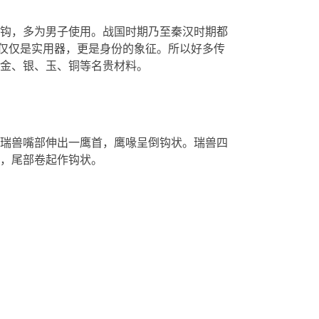
钩，多为男子使用。战国时期乃至秦汉时期都
不仅仅是实用器，更是身份的象征。所以好多传
金、银、玉、铜等名贵材料。
瑞兽嘴部伸出一鹰首，鹰喙呈倒钩状。瑞兽四
，尾部卷起作钩状。