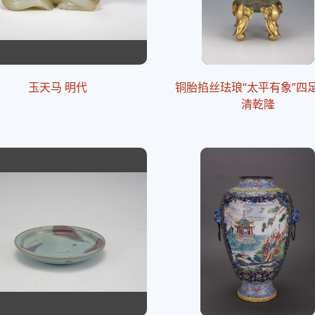
玉天马 明代
铜胎掐丝珐琅“太平有象”四
清乾隆