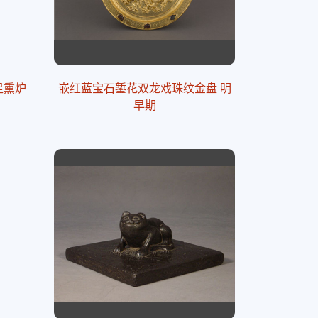
足熏炉
嵌红蓝宝石錾花双龙戏珠纹金盘 明
早期