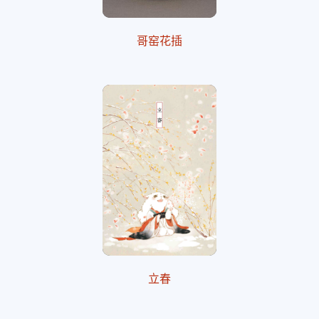
哥窑花插
立春