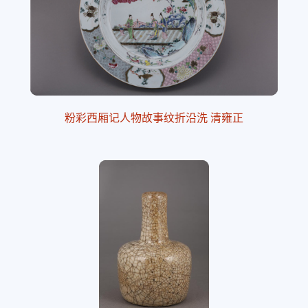
粉彩西厢记人物故事纹折沿洗 清雍正