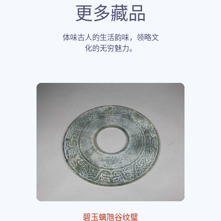
更多藏品
体味古人的生活韵味，领略文
化的无穷魅力。
碧玉螭虺谷纹璧