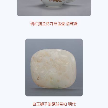
矾红描金花卉纹盖壶 清乾隆
白玉狮子滚绣球带扣 明代