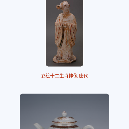
彩绘十二生肖神像 唐代