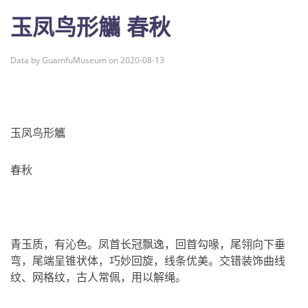
玉凤鸟形觿 春秋
Data by GuamfuMuseum on 2020-08-13
玉凤鸟形觿
春秋
青玉质，有沁色。凤首长冠飘逸，回首勾喙，尾翎向下垂
弯，尾端呈锥状体，巧妙回旋，线条优美。交错装饰曲线
纹、网格纹，古人常佩，用以解绳。