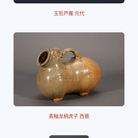
玉衔芦雁 元代
青釉龙柄虎子 西晋