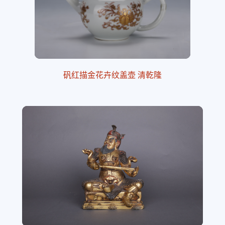
矾红描金花卉纹盖壶 清乾隆