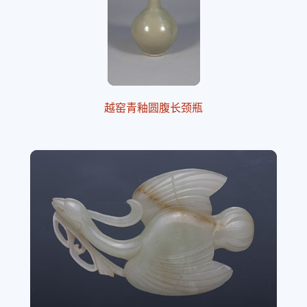
越窑青釉圆腹长颈瓶