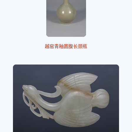
越窑青釉圆腹长颈瓶