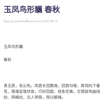
玉凤鸟形觿 春秋
Data by GuamfuMuseum on 2020-08-13
玉凤鸟形觿
春秋
青玉质，有沁色。凤首长冠飘逸，回首勾喙，尾翎向下垂
弯，尾端呈锥状体，巧妙回旋，线条优美。交错装饰曲线
纹、网格纹，古人常佩，用以解绳。