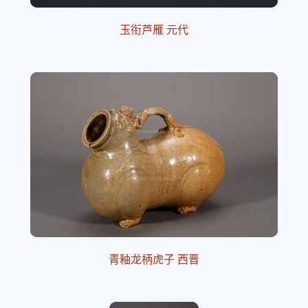
玉衔芦雁 元代
青釉龙柄虎子 西晋