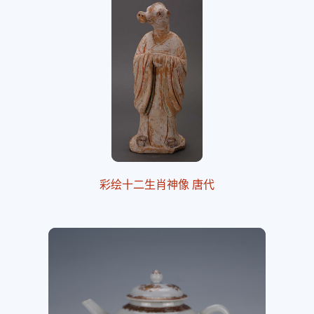
彩绘十二生肖神像 唐代