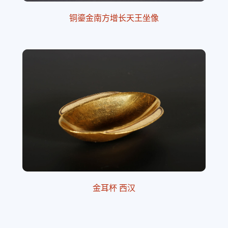
铜鎏金南方增长天王坐像
金耳杯 西汉