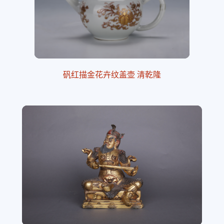
矾红描金花卉纹盖壶 清乾隆