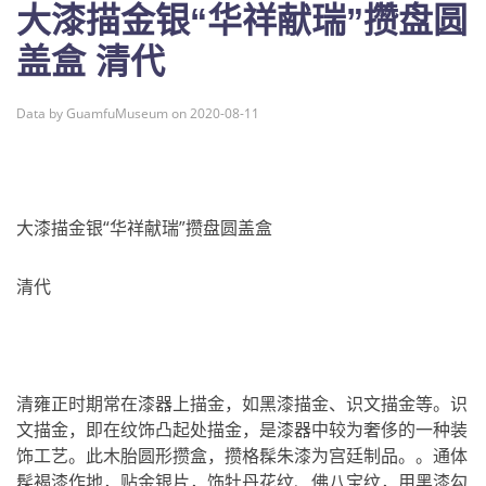
大漆描金银“华祥献瑞”攒盘圆
盖盒 清代
Data by GuamfuMuseum on 2020-08-11
大漆描金银“华祥献瑞”攒盘圆盖盒
清代
清雍正时期常在漆器上描金，如黑漆描金、识文描金等。识
文描金，即在纹饰凸起处描金，是漆器中较为奢侈的一种装
饰工艺。此木胎圆形攒盒，攒格髹朱漆为宫廷制品。。通体
髹褐漆作地，贴金银片，饰牡丹花纹、佛八宝纹，用黑漆勾