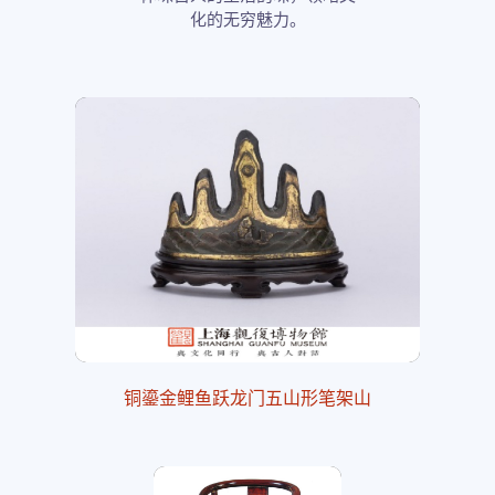
化的无穷魅力。
铜鎏金鲤鱼跃龙门五山形笔架山