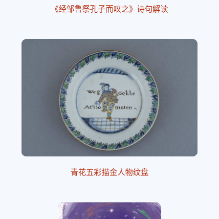
《经邹鲁祭孔子而叹之》诗句解读
青花五彩描金人物纹盘