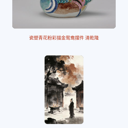
瓷塑青花粉彩描金鸳鸯摆件 清乾隆