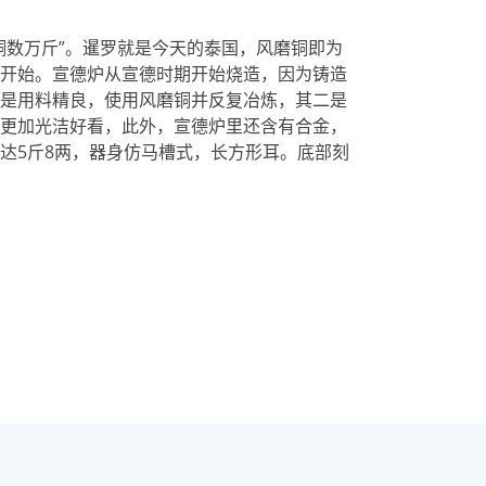
铜数万斤”。暹罗就是今天的泰国，风磨铜即为
开始。宣德炉从宣德时期开始烧造，因为铸造
是用料精良，使用风磨铜并反复冶炼，其二是
更加光洁好看，此外，宣德炉里还含有合金，
达5斤8两，器身仿马槽式，长方形耳。底部刻