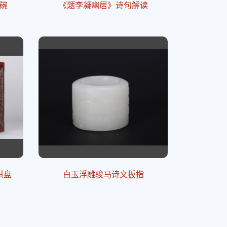
碗
《题李凝幽居》诗句解读
棋盘
白玉浮雕骏马诗文扳指