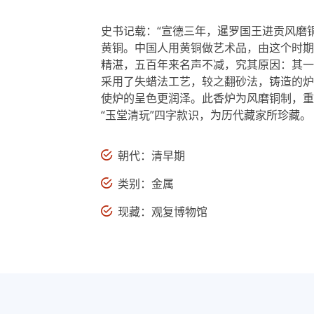
史书记载：“宣德三年，暹罗国王进贡风磨
黄铜。中国人用黄铜做艺术品，由这个时期
精湛，五百年来名声不减，究其原因：其一
采用了失蜡法工艺，较之翻砂法，铸造的炉
使炉的呈色更润泽。此香炉为风磨铜制，重
“玉堂清玩”四字款识，为历代藏家所珍藏。
朝代：清早期
类别：金属
现藏：观复博物馆