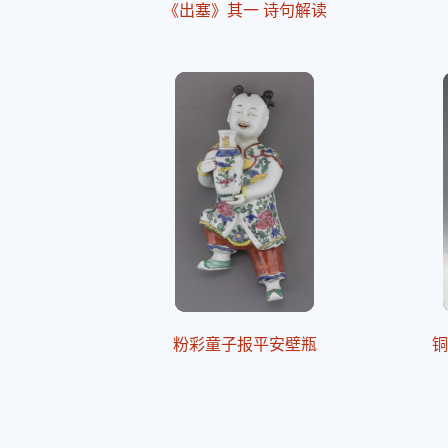
《出塞》其一 诗句解读
粉彩童子报平安壁瓶
铜