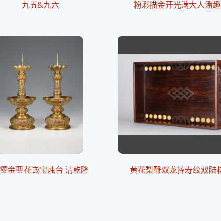
九五&九六
粉彩描金开光满大人潘趣
鎏金錾花嵌宝烛台 清乾隆
黄花梨雕双龙捧寿纹双陆