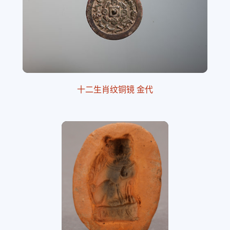
十二生肖纹铜镜 金代