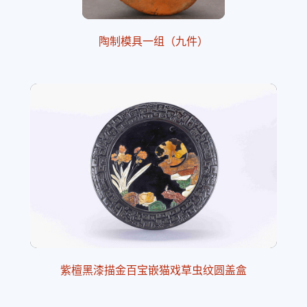
陶制模具一组（九件）
紫檀黑漆描金百宝嵌猫戏草虫纹圆盖盒