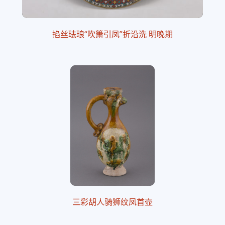
掐丝珐琅“吹箫引凤”折沿洗 明晚期
三彩胡人骑狮纹凤首壶