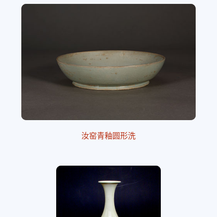
汝窑青釉圆形洗