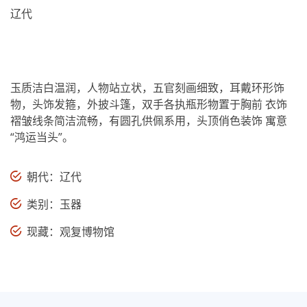
辽代
玉质洁白温润，人物站立状，五官刻画细致，耳戴环形饰
物，头饰发箍，外披斗篷，双手各执瓶形物置于胸前 衣饰
褶皱线条简洁流畅，有圆孔供佩系用，头顶俏色装饰 寓意
“鸿运当头”。
朝代：辽代
类别：玉器
现藏：观复博物馆