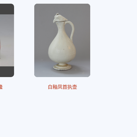
隆
白釉凤首执壶