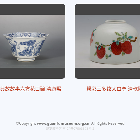
典故故事六方花口碗 清康熙
粉彩三多纹太白尊 清乾
©Copyright
www.guanfumuseum.org.cn
. All Rights Reserved
观复博物馆
京ICP备07503573号-2