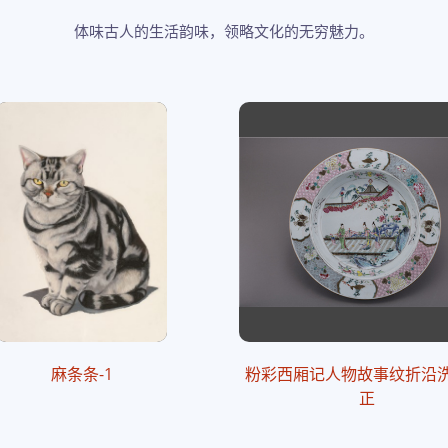
体味古人的生活韵味，领略文化的无穷魅力。
麻条条-1
粉彩西厢记人物故事纹折沿洗
正