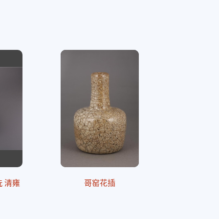
 清雍
哥窑花插