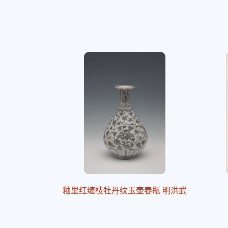
釉里红缠枝牡丹纹玉壶春瓶 明洪武