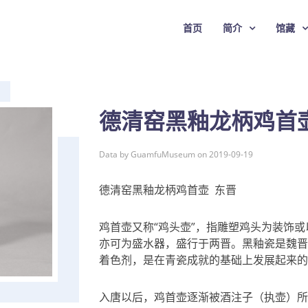
首页
简介
馆藏
德清窑黑釉龙柄鸡首壶
Data by GuamfuMuseum on 2019-09-19
德清窑黑釉龙柄鸡首壶 东晋
鸡首壶又称“鸡头壶”，指雕塑鸡头为装饰
亦可为盛水器，盛行于两晋。黑釉瓷是魏晋
着色剂，是在青瓷成就的基础上发展起来的
入唐以后，鸡首壶逐渐被酒注子（执壶）所