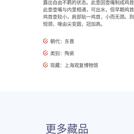
露出自由不羁的状态。此壶因壶嘴制成鸡首
此壶壶嘴与内里相通，可出水，但早期鸡首
鸡首壶较小，肩部贴一鸡首，小而无颈。到
短颈，喙由尖变圆，冠加高。
朝代：东晋
类别：陶瓷
现藏：上海观复博物馆
更多藏品