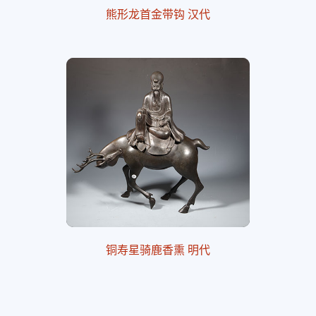
熊形龙首金带钩 汉代
铜寿星骑鹿香熏 明代