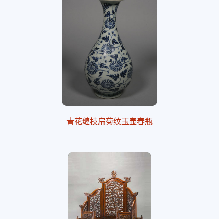
青花缠枝扁菊纹玉壶春瓶