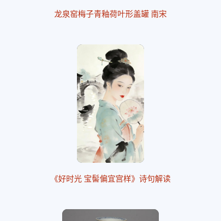
龙泉窑梅子青釉荷叶形盖罐 南宋
《好时光 宝髻偏宜宫样》诗句解读