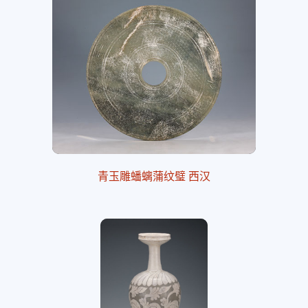
青玉雕蟠螭蒲纹璧 西汉