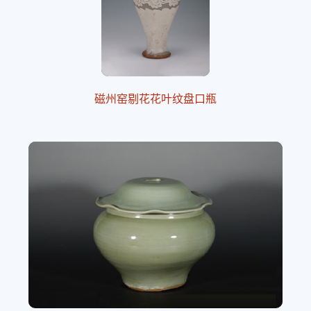
磁州窑剔花花叶纹盘口瓶