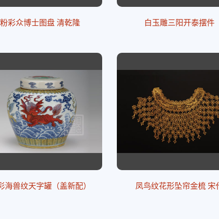
粉彩众博士图盘 清乾隆
白玉雕三阳开泰摆件
彩海兽纹天字罐（盖新配）
凤鸟纹花形坠帘金梳 宋