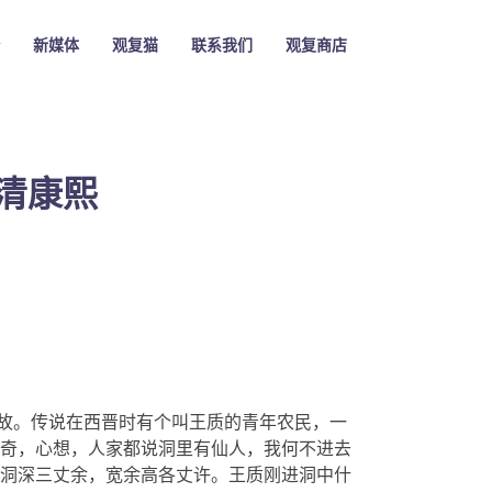
新媒体
观复猫
联系我们
观复商店
清康熙
典故。传说在西晋时有个叫王质的青年农民，一
奇，心想，人家都说洞里有仙人，我何不进去
洞深三丈余，宽余高各丈许。王质刚进洞中什