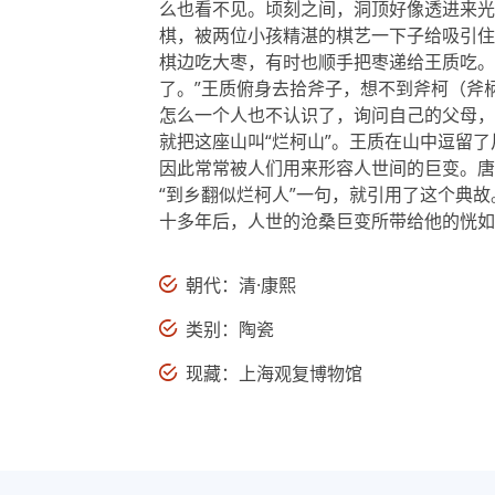
么也看不见。顷刻之间，洞顶好像透进来光
棋，被两位小孩精湛的棋艺一下子给吸引住
棋边吃大枣，有时也顺手把枣递给王质吃。
了。”王质俯身去拾斧子，想不到斧柯（斧
怎么一个人也不认识了，询问自己的父母，
就把这座山叫“烂柯山”。王质在山中逗留
因此常常被人们用来形容人世间的巨变。唐
“到乡翻似烂柯人”一句，就引用了这个典
十多年后，人世的沧桑巨变所带给他的恍如
朝代：清·康熙
类别：陶瓷
现藏：上海观复博物馆