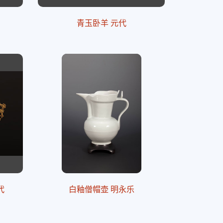
青玉卧羊 元代
代
白釉僧帽壶 明永乐