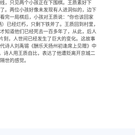
线，只见两个小孩正在下围棋。王质素好下
了。两位小孩好像未发现有人进洞似的，边下
看完一局棋后，小孩对王质说：“你也该回家
柄）已经烂朽，只剩下铁斧了。王质回到村里，
才知道他们已经死去一百多年了，从此，后人
了片刻，人世间已经发生了巨大的变化。这故事
代诗人刘禹锡《酬乐天扬州初逢席上见赠》中
故。诗人用王质自比，表达了他遭贬离开京城二
隔世的感觉。