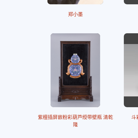
郑小墨
紫檀插屏嵌粉彩葫芦绶带壁瓶 清乾
斗
隆