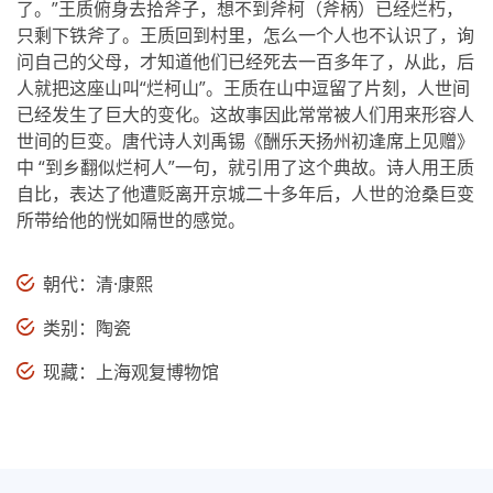
了。”王质俯身去拾斧子，想不到斧柯（斧柄）已经烂朽，
只剩下铁斧了。王质回到村里，怎么一个人也不认识了，询
问自己的父母，才知道他们已经死去一百多年了，从此，后
人就把这座山叫“烂柯山”。王质在山中逗留了片刻，人世间
已经发生了巨大的变化。这故事因此常常被人们用来形容人
世间的巨变。唐代诗人刘禹锡《酬乐天扬州初逢席上见赠》
中 “到乡翻似烂柯人”一句，就引用了这个典故。诗人用王质
自比，表达了他遭贬离开京城二十多年后，人世的沧桑巨变
所带给他的恍如隔世的感觉。
朝代：清·康熙
类别：陶瓷
现藏：上海观复博物馆