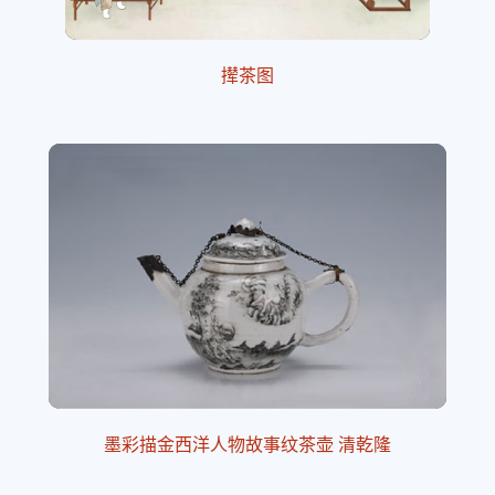
撵茶图
墨彩描金西洋人物故事纹茶壶 清乾隆