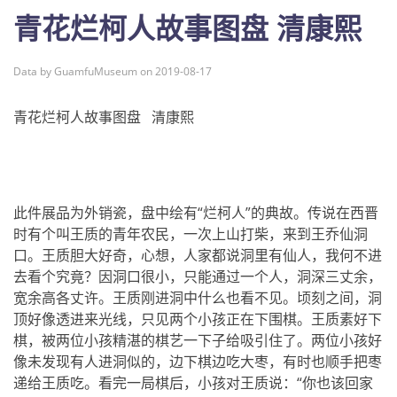
青花烂柯人故事图盘 清康熙
Data by GuamfuMuseum on 2019-08-17
青花烂柯人故事图盘 清康熙
此件展品为外销瓷，盘中绘有“烂柯人”的典故。传说在西晋
时有个叫王质的青年农民，一次上山打柴，来到王乔仙洞
口。王质胆大好奇，心想，人家都说洞里有仙人，我何不进
去看个究竟？因洞口很小，只能通过一个人，洞深三丈余，
宽余高各丈许。王质刚进洞中什么也看不见。顷刻之间，洞
顶好像透进来光线，只见两个小孩正在下围棋。王质素好下
棋，被两位小孩精湛的棋艺一下子给吸引住了。两位小孩好
像未发现有人进洞似的，边下棋边吃大枣，有时也顺手把枣
递给王质吃。看完一局棋后，小孩对王质说：“你也该回家