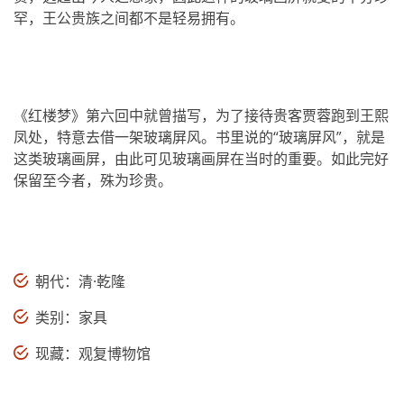
罕，王公贵族之间都不是轻易拥有。
《红楼梦》第六回中就曾描写，为了接待贵客贾蓉跑到王熙
凤处，特意去借一架玻璃屏风。书里说的“玻璃屏风”，就是
这类玻璃画屏，由此可见玻璃画屏在当时的重要。如此完好
保留至今者，殊为珍贵。
朝代：清·乾隆
类别：家具
现藏：观复博物馆