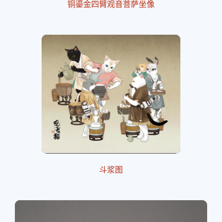
铜鎏金四臂观音菩萨坐像
斗浆图