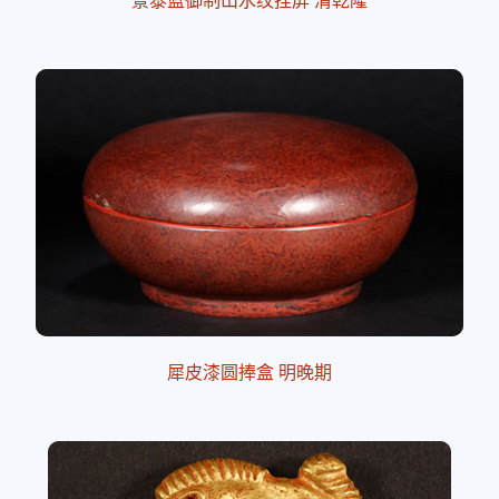
犀皮漆圆捧盒 明晚期