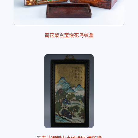
黄花梨百宝嵌花鸟纹盒
景泰蓝御制山水纹挂屏 清乾隆