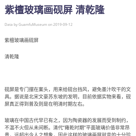
紫檀玻璃画砚屏 清乾隆
Data by GuamfuMuseum on 2019-09-12
紫檀玻璃画砚屏
清乾隆
砚屏是专门摆在案头，用来给砚台挡风，避免墨汁吹干的文
具。据说是北宋文豪苏东坡的发明，目前依据实物来看，砚
屏真正得到普及则是在明清时期左右。
玻璃在中国古代早已有之，因为陶瓷器的发展而受到制约，
不温不火但从未间断。清代“雍乾时期”平面玻璃价值非常昂
贵，远超出今人之想象，因此这样的玻璃画屏就变的十分珍