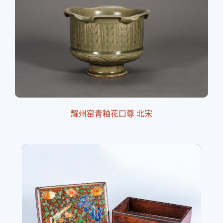
耀州窑青釉花口尊 北宋