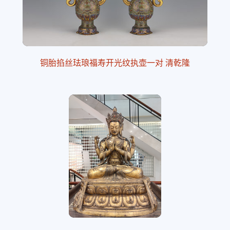
铜胎掐丝珐琅福寿开光纹执壶一对 清乾隆