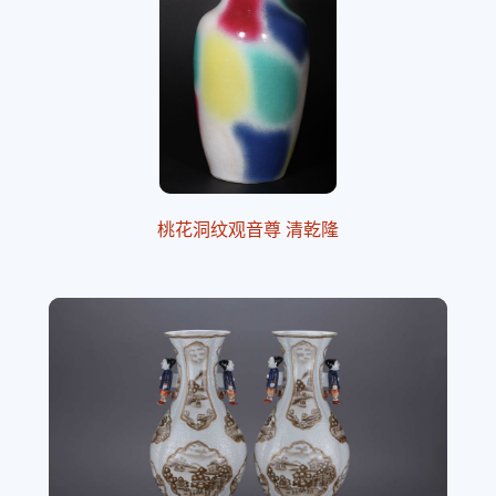
桃花洞纹观音尊 清乾隆