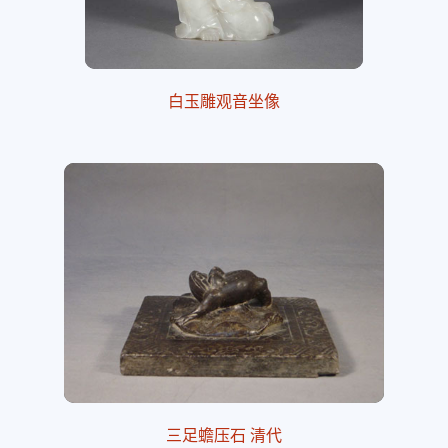
白玉雕观音坐像
三足蟾压石 清代