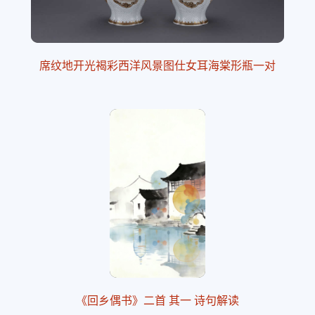
席纹地开光褐彩西洋风景图仕女耳海棠形瓶一对
《回乡偶书》二首 其一 诗句解读