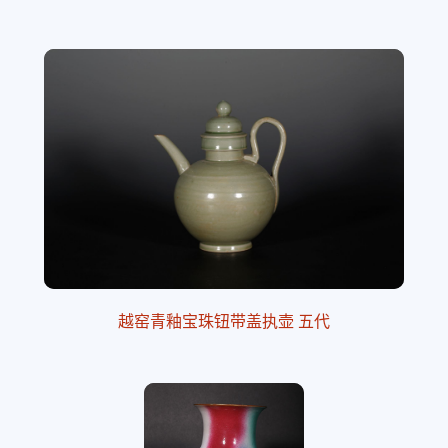
越窑青釉宝珠钮带盖执壶 五代