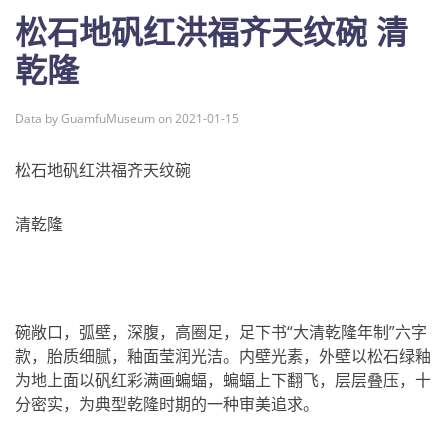
松石地矾红洪福齐天纹碗 清
乾隆
Data by GuamfuMuseum on 2021-01-15
松石地矾红洪福齐天纹碗
清乾隆
碗敞口，弧壁，深腹，高圈足，足下书“大清乾隆年制”六字
款，胎质细腻，釉面莹润光洁。内壁光素，外壁以松石绿釉
为地上面以矾红彩满画蝙蝠，蝙蝠上下翻飞，层层叠压，十
分密实，为典型乾隆时期的一种审美追求。