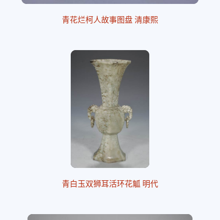
青花烂柯人故事图盘 清康熙
青白玉双狮耳活环花觚 明代