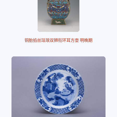
铜胎掐丝珐琅双狮衔环耳方壶 明晚期