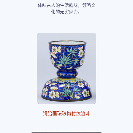
体味古人的生活韵味，领略文
化的无穷魅力。
铜胎画珐琅梅竹纹渣斗