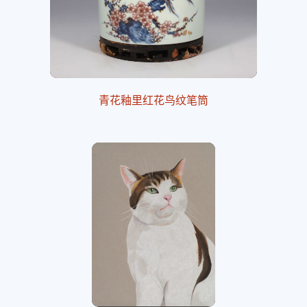
青花釉里红花鸟纹笔筒