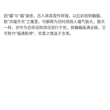
因“蝠”与“福”谐音，古人将其视作祥瑞，以红彩绘制蝙蝠，
取“洪福齐天”之寓意，可解释为旧时颂扬人福气极大，跟天
一样，亦作为吉祥话称颂词流行于世。将蝙蝠画满全碗，又
可称为“福满乾坤”，欢喜之情溢于言表。