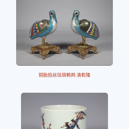
铜胎掐丝珐琅鹌鹑 清乾隆