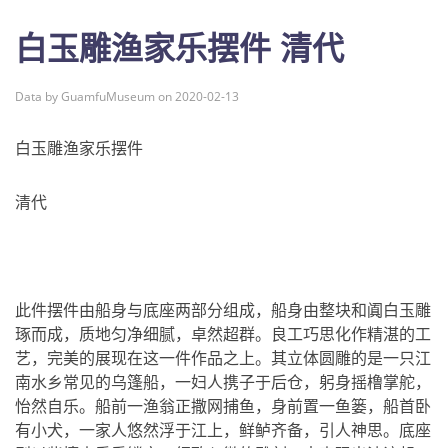
白玉雕渔家乐摆件 清代
Data by GuamfuMuseum on 2020-02-13
白玉雕渔家乐摆件
清代
此件摆件由船身与底座两部分组成，船身由整块和阗白玉雕
琢而成，质地匀净细腻，卓然超群。良工巧思化作精湛的工
艺，完美的展现在这一件作品之上。其立体圆雕的是一只江
南水乡常见的乌篷船，一妇人携子于后仓，躬身摇橹掌舵，
怡然自乐。船前一渔翁正撒网捕鱼，身前置一鱼篓，船首卧
有小犬，一家人悠然浮于江上，鲜鲈齐备，引人神思。底座