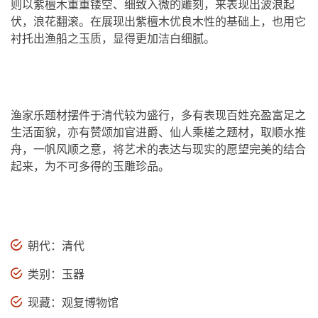
则以紫檀木重重镂空、细致入微的雕刻，来表现出波浪起
伏，浪花翻滚。在展现出紫檀木优良木性的基础上，也用它
衬托出渔船之玉质，显得更加洁白细腻。
渔家乐题材摆件于清代较为盛行，多有表现百姓充盈富足之
生活面貌，亦有赞颂加官进爵、仙人乘槎之题材，取顺水推
舟，一帆风顺之意，将艺术的表达与现实的愿望完美的结合
起来，为不可多得的玉雕珍品。
朝代：清代
类别：玉器
现藏：观复博物馆