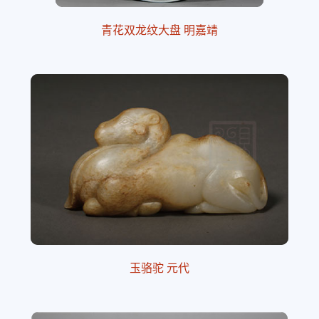
青花双龙纹大盘 明嘉靖
玉骆驼 元代