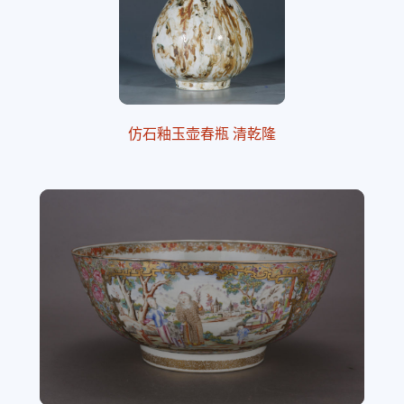
仿石釉玉壶春瓶 清乾隆