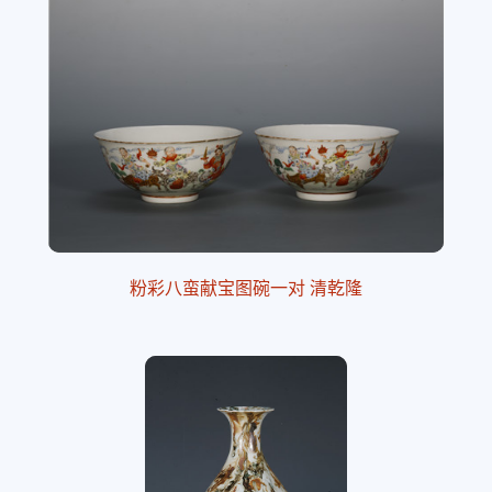
粉彩八蛮献宝图碗一对 清乾隆