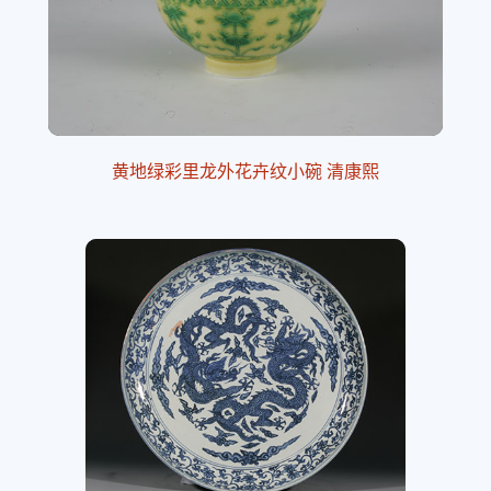
黄地绿彩里龙外花卉纹小碗 清康熙