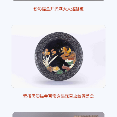
粉彩描金开光满大人潘趣碗
紫檀黑漆描金百宝嵌猫戏草虫纹圆盖盒