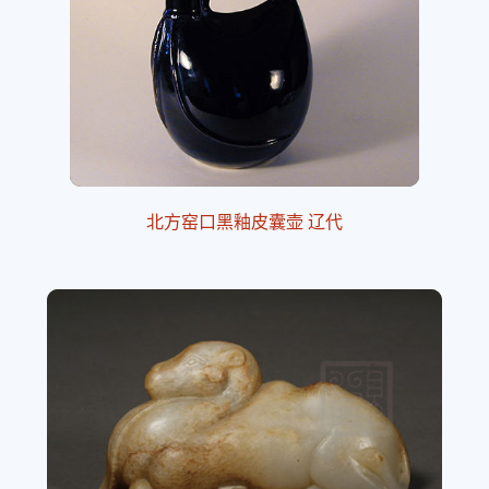
北方窑口黑釉皮囊壶 辽代