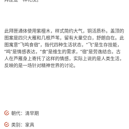
此拜匣通体使用紫檀木，样式简约大气，铜活质朴。盖顶的
图案是四只大雁和几根芦苇，留有大量空白，舒朗自在。此
图寓意“飞鸣食宿”，指代四种生活状态，“飞”是生存技能，
“鸣”是情感表达，“食”是维生的需求，“宿”是劳逸结合。古
人在芦雁身上寄托了这样的情感，实际上说的是人类生活，
反映的是一场针对精神世界的讨论。
朝代：清早期
类别：家具