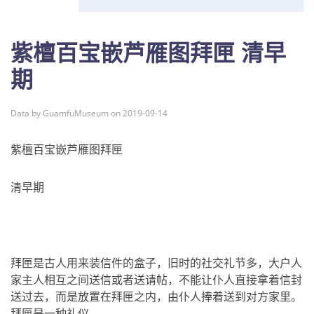
紫檀百宝嵌芦雁图拜匣 清早
期
Data by GuamfuMuseum on 2019-09-14
紫檀百宝嵌芦雁图拜匣
清早期
拜匣是古人用来装信件的盒子，旧时的社交礼节多，大户人
家主人相互之间送信或者送请帖，不能让仆人直接拿着信封
送过去，而是放置在拜匣之内，由仆人捧着送到对方家里。
拜匣是一种礼仪。