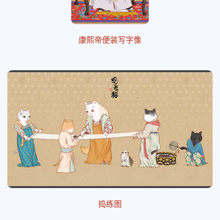
康熙帝便装写字像
捣练图