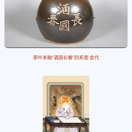
茶叶末釉“酒国长春”四系壶 金代