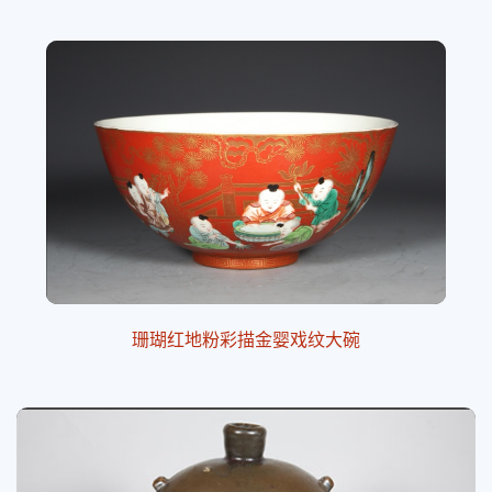
珊瑚红地粉彩描金婴戏纹大碗