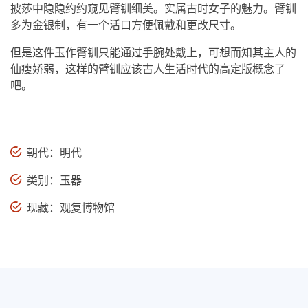
披莎中隐隐约约窥见臂钏细美。实属古时女子的魅力。臂钏
多为金银制，有一个活口方便佩戴和更改尺寸。
但是这件玉作臂钏只能通过手腕处戴上，可想而知其主人的
仙瘦娇弱，这样的臂钏应该古人生活时代的高定版概念了
吧。
朝代：明代
类别：玉器
现藏：观复博物馆