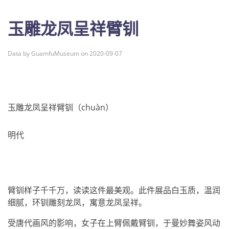
玉雕龙凤呈祥臂钏
Data by GuamfuMuseum on 2020-09-07
玉雕龙凤呈祥臂钏（chuàn）
明代
臂钏样子千千万，读读这件最美观。此件展品白玉质，温润
细腻，环钏雕刻龙凤，寓意龙凤呈祥。
受唐代画风的影响，女子在上臂佩戴臂钏，于曼妙舞姿风动