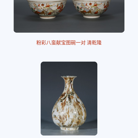
粉彩八蛮献宝图碗一对 清乾隆