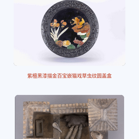
紫檀黑漆描金百宝嵌猫戏草虫纹圆盖盒