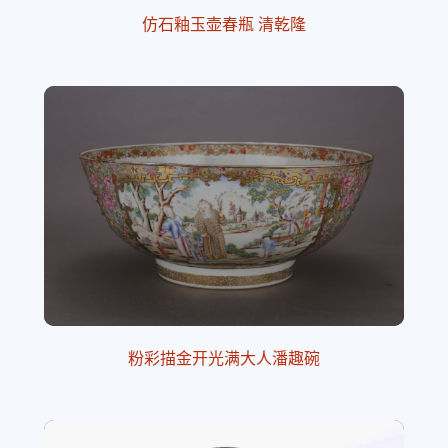
仿石釉玉壶春瓶 清乾隆
粉彩描金开光满大人潘趣碗