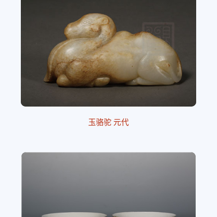
玉骆驼 元代