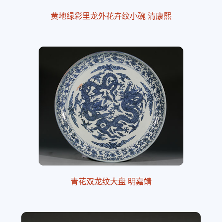
黄地绿彩里龙外花卉纹小碗 清康熙
青花双龙纹大盘 明嘉靖