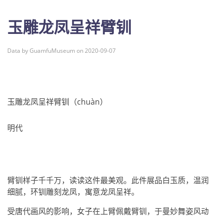
玉雕龙凤呈祥臂钏
Data by GuamfuMuseum on 2020-09-07
玉雕龙凤呈祥臂钏（chuàn）
明代
臂钏样子千千万，读读这件最美观。此件展品白玉质，温润
细腻，环钏雕刻龙凤，寓意龙凤呈祥。
受唐代画风的影响，女子在上臂佩戴臂钏，于曼妙舞姿风动