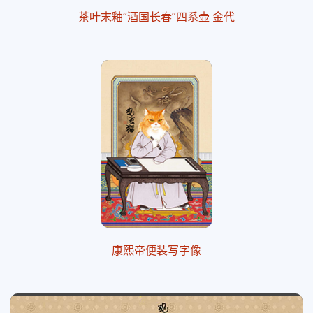
茶叶末釉“酒国长春”四系壶 金代
康熙帝便装写字像