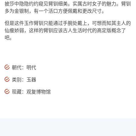
披莎中隐隐约约窥见臂钏细美。实属古时女子的魅力。臂钏
多为金银制，有一个活口方便佩戴和更改尺寸。
但是这件玉作臂钏只能通过手腕处戴上，可想而知其主人的
仙瘦娇弱，这样的臂钏应该古人生活时代的高定版概念了
吧。
朝代：明代
类别：玉器
现藏：观复博物馆