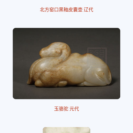
北方窑口黑釉皮囊壶 辽代
玉骆驼 元代