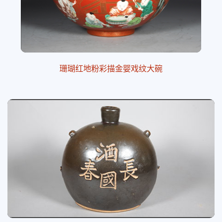
珊瑚红地粉彩描金婴戏纹大碗