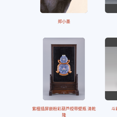
郑小墨
紫檀插屏嵌粉彩葫芦绶带壁瓶 清乾
斗
隆