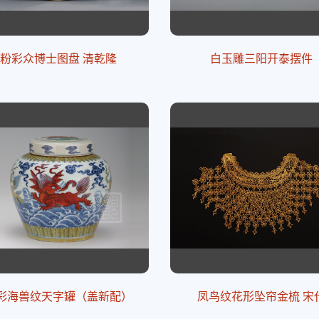
粉彩众博士图盘 清乾隆
白玉雕三阳开泰摆件
彩海兽纹天字罐（盖新配）
凤鸟纹花形坠帘金梳 宋