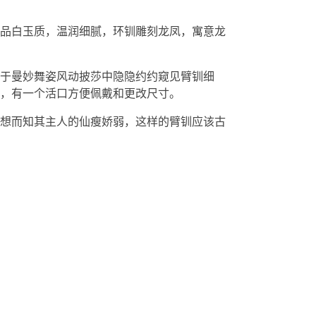
品白玉质，温润细腻，环钏雕刻龙凤，寓意龙
于曼妙舞姿风动披莎中隐隐约约窥见臂钏细
，有一个活口方便佩戴和更改尺寸。
想而知其主人的仙瘦娇弱，这样的臂钏应该古