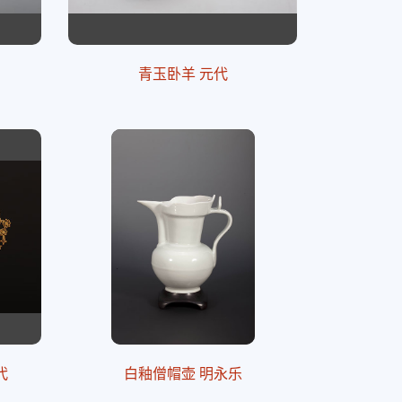
青玉卧羊 元代
代
白釉僧帽壶 明永乐