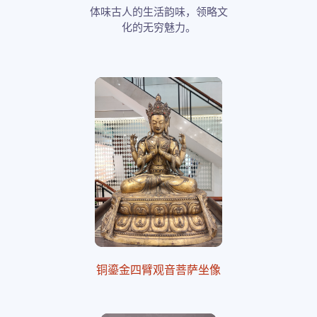
体味古人的生活韵味，领略文
化的无穷魅力。
铜鎏金四臂观音菩萨坐像