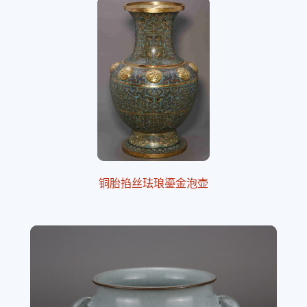
铜胎掐丝珐琅鎏金泡壶