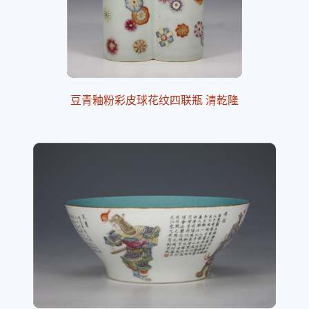
豆青釉粉彩皮球花纹四联瓶 清乾隆