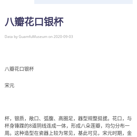
八瓣花口银杯
Data by GuamfuMuseum on 2020-09-03
八瓣花口银杯
宋元
杯，银质，敞口、弧腹、高圈足，器型规整挺拔。花口，与
杯身锤蹀的8道阴线连成一体，形成八朵莲瓣，均匀分布一
周。这种造型在瓷器上较为常见，基此可见，宋元时期，金