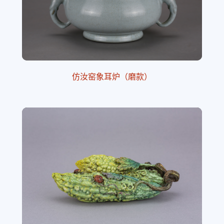
仿汝窑象耳炉（磨款）