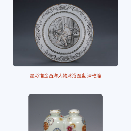
墨彩描金西洋人物沐浴图盘 清乾隆