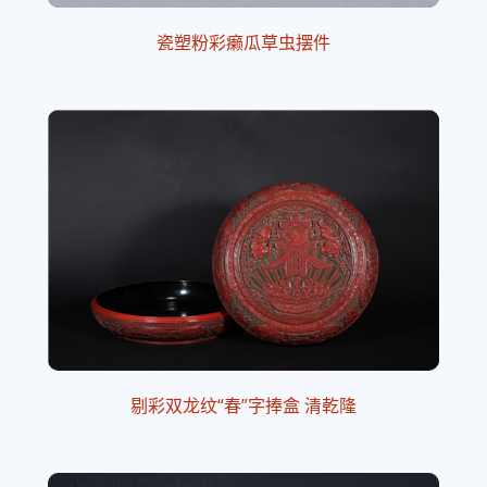
瓷塑粉彩癞瓜草虫摆件
剔彩双龙纹“春”字捧盒 清乾隆