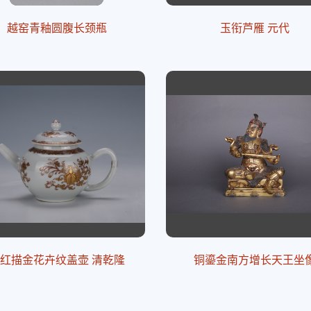
越窑青釉圆腹长颈瓶
玉衔芦雁 元代
红描金花卉纹盖壶 清乾隆
铜鎏金南方增长天王坐