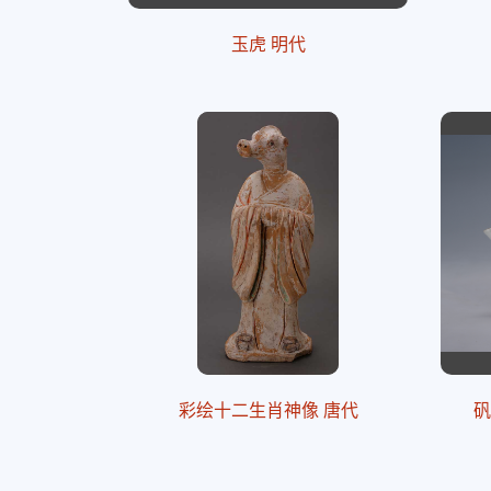
玉虎 明代
彩绘十二生肖神像 唐代
矾