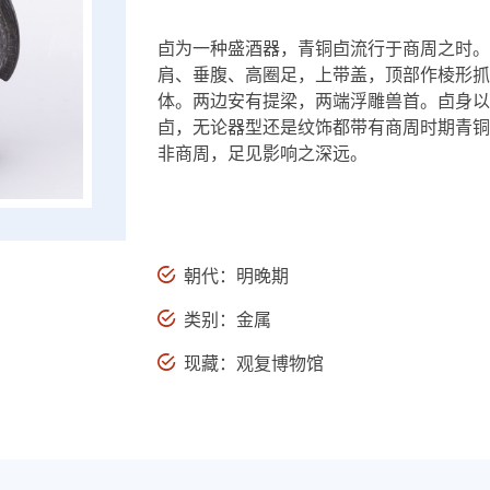
卣为一种盛酒器，青铜卣流行于商周之时。
肩、垂腹、高圈足，上带盖，顶部作棱形抓
体。两边安有提梁，两端浮雕兽首。卣身以
卣，无论器型还是纹饰都带有商周时期青铜
非商周，足见影响之深远。
朝代：明晚期
类别：金属
现藏：观复博物馆