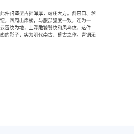
此件卣造型古拙浑厚，端庄大方。斜直口、溜
钮，四周出扉棱，与腹部弧度一致，连为一
云雷纹为地，上浮雕饕餮纹和凤鸟纹。这件
卣的影子，实为明代崇古、慕古之作。青铜无