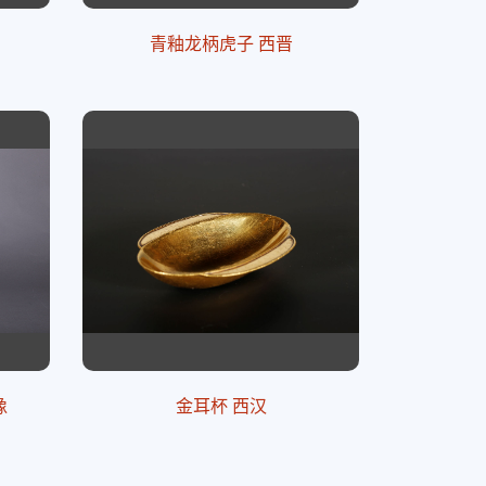
青釉龙柄虎子 西晋
像
金耳杯 西汉