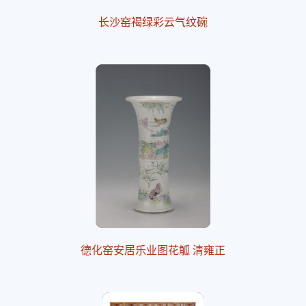
长沙窑褐绿彩云气纹碗
德化窑安居乐业图花觚 清雍正