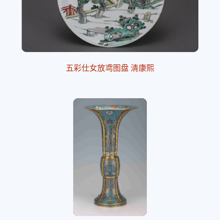
五彩仕女放鸢图盘 清康熙