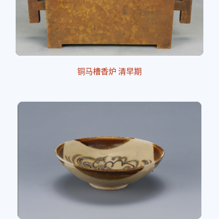
铜马槽香炉 清早期