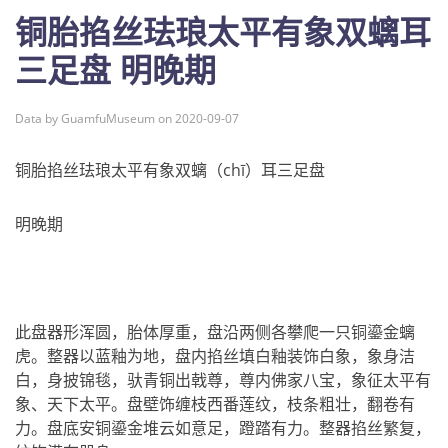
铜胎掐丝珐琅太平有象双螭耳
三足盘 明晚期
Data by GuamfuMuseum on 2020-09-07
铜胎掐丝珐琅太平有象双螭（chī）耳三足盘
明晚期
此盘器形浑圆，胎体厚重，盘沿两侧各攀爬一只铜鎏金螭
虎。整器以蓝釉为地，盘内掐丝填白釉装饰白象，象身洁
白，身披锦毯，驮青铜出戟尊，尊内佛家八宝，象征太平有
象、天下太平。盘壁饰缠枝西番莲纹，枝条粗壮，翻卷有
力。盘底安铜鎏金堆云如意足，蹬踏有力。整器掐丝繁复，