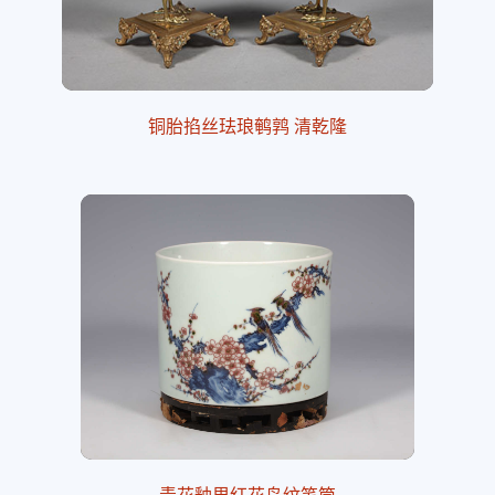
铜胎掐丝珐琅鹌鹑 清乾隆