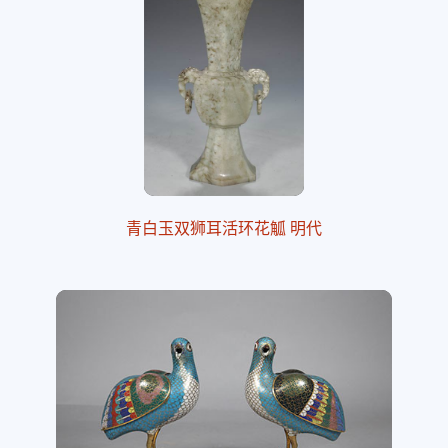
青白玉双狮耳活环花觚 明代