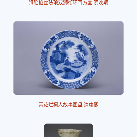
铜胎掐丝珐琅双狮衔环耳方壶 明晚期
青花烂柯人故事图盘 清康熙