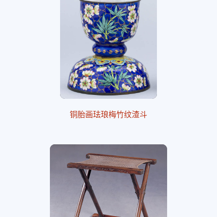
铜胎画珐琅梅竹纹渣斗