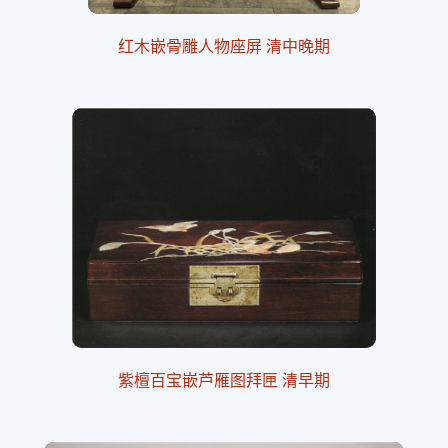
红木嵌骨雕人物座屏 清中晚期
紫檀百宝嵌芦雁图拜匣 清早期