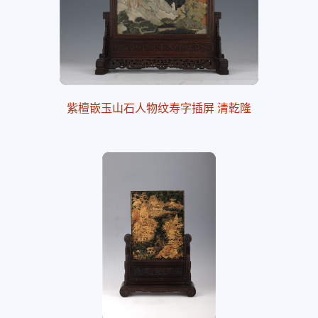
紫檀嵌玉山石人物纹寿字插屏 清乾隆