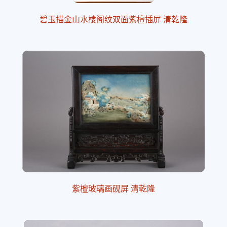
碧玉描金山水楼阁纹双面紫檀插屏 清乾隆
紫檀玻璃画砚屏 清乾隆